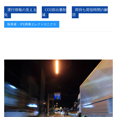
運行情報の見える
CO2排出量削
荷待ち荷役時間の解
化
減
消
執筆者：JFE商事エレクトロニクス